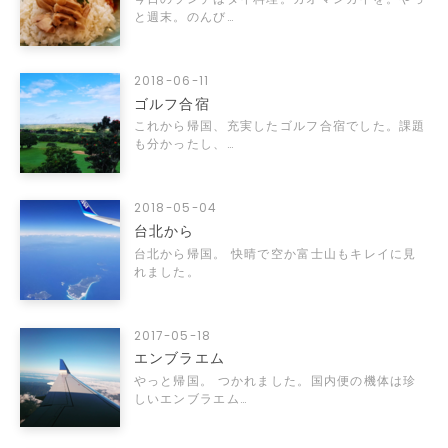
と週末。のんび…
2018-06-11
ゴルフ合宿
これから帰国、充実したゴルフ合宿でした。課題
も分かったし、…
2018-05-04
台北から
台北から帰国。 快晴で空か富士山もキレイに見
れました。
2017-05-18
エンブラエム
やっと帰国。 つかれました。国内便の機体は珍
しいエンブラエム…